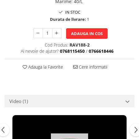
Marime
:
40/L
IN STOC
Durata de livrare:
1
ADAUGA IN COS
Cod Produs:
RAV188-2
Ai nevoie de ajutor?
0768115450
/
0766618446
Adauga la Favorite
Cere informatii
Video
(1)