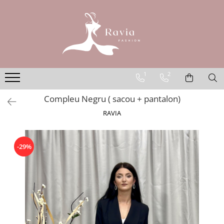
ROCHII
Rochii elegante lungi
Rochii elegante midi
1
2
Rochii elegante scurte
Compleu Negru ( sacou + pantalon)
Rochii casual
RAVIA
Rochii de ocazie
Rochii de nuntă
Rochii de botez
-29%
Rochii de seară
Rochii cu imprimeuri
Rochii elegante cu pene
Rochii mărimi mari