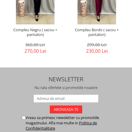
Compleu Negru ( sacou +
Compleu Bordo ( sacou +
pantalon)
pantalon)
360,00 Lei
299,00 Lei
270,00 Lei
230,00 Lei
NEWSLETTER
Nu rata ofertele si promotiile noastre
Vreau sa primesc newsletter cu promotiile
magazinului. Afla mai multe in
Politica de
Confidentialitate