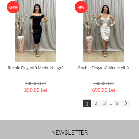
-34%
-8%
Rochie Elegantă Medie Neagră
Rochie Elegantă Medie Albă
380,00 Lei
750,00 Lei
250,00 Lei
690,00 Lei
1
2
3
5
...
NEWSLETTER