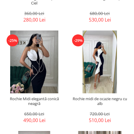
Ciel
360,00 Lei
680,00 Lei
280,00 Lei
530,00 Lei
-25%
-29%
Rochie Midi elegantă conică
Rochie midi de ocazie negru cu
neagră
alb
650,00 Lei
720,00 Lei
490,00 Lei
510,00 Lei