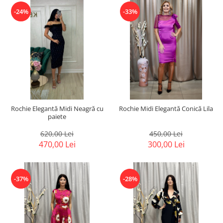
-24%
-33%
Rochie Elegantă Midi Neagră cu
Rochie Midi Elegantă Conică Lila
paiete
620,00 Lei
450,00 Lei
470,00 Lei
300,00 Lei
-37%
-28%