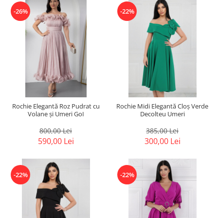
-26%
-22%
Rochie Elegantă Roz Pudrat cu
Rochie Midi Elegantă Cloș Verde
Volane și Umeri GoI
Decolteu Umeri
800,00 Lei
385,00 Lei
590,00 Lei
300,00 Lei
-22%
-22%