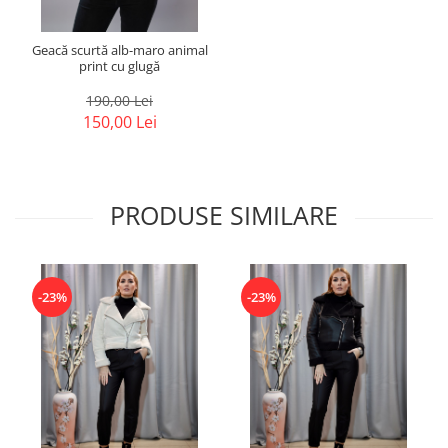
Geacă scurtă alb-maro animal
print cu glugă
190,00 Lei
150,00 Lei
PRODUSE SIMILARE
-23%
-23%