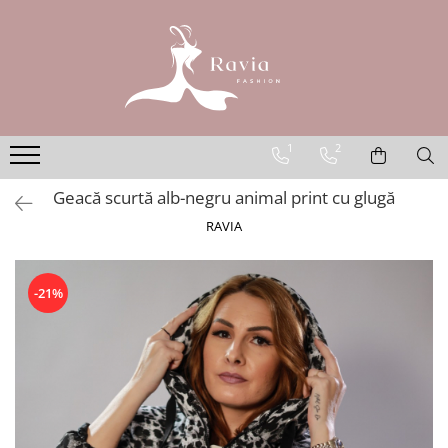
ROCHII
Rochii elegante lungi
Rochii elegante midi
1
2
Rochii elegante scurte
Geacă scurtă alb-negru animal print cu glugă
Rochii casual
RAVIA
Rochii de ocazie
Rochii de nuntă
Rochii de botez
-21%
Rochii de seară
Rochii cu imprimeuri
Rochii elegante cu pene
Rochii mărimi mari