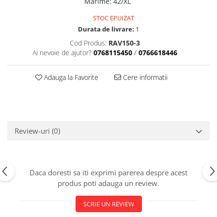
Marime
:
42/XL
STOC EPUIZAT
Durata de livrare:
1
Cod Produs:
RAV150-3
Ai nevoie de ajutor?
0768115450
/
0766618446
Adauga la Favorite
Cere informatii
Review-uri
(0)
Daca doresti sa iti exprimi parerea despre acest
produs poti adauga un review.
SCRIE UN REVIEW