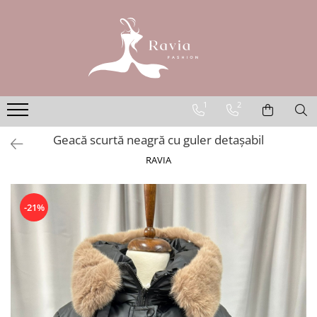
ROCHII
Rochii elegante lungi
Rochii elegante midi
1
2
Rochii elegante scurte
Geacă scurtă neagră cu guler detașabil
Rochii casual
RAVIA
Rochii de ocazie
Rochii de nuntă
Rochii de botez
-21%
Rochii de seară
Rochii cu imprimeuri
Rochii elegante cu pene
Rochii mărimi mari