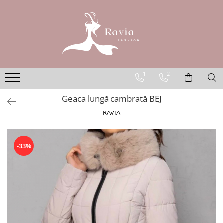
ROCHII
Rochii elegante lungi
Rochii elegante midi
1
2
Rochii elegante scurte
Geaca lungă cambrată BEJ
Rochii casual
RAVIA
Rochii de ocazie
Rochii de nuntă
Rochii de botez
-33%
Rochii de seară
Rochii cu imprimeuri
Rochii elegante cu pene
Rochii mărimi mari