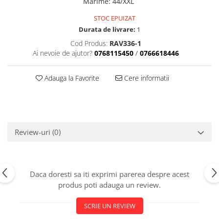
Marime
:
44/XXL
STOC EPUIZAT
Durata de livrare:
1
Cod Produs:
RAV336-1
Ai nevoie de ajutor?
0768115450
/
0766618446
Adauga la Favorite
Cere informatii
Review-uri
(0)
Daca doresti sa iti exprimi parerea despre acest
produs poti adauga un review.
SCRIE UN REVIEW