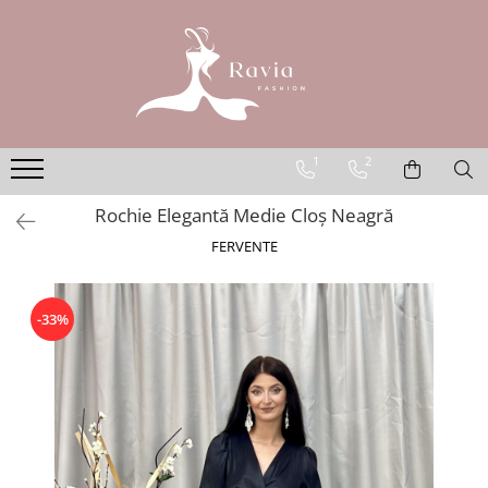
ROCHII
Rochii elegante lungi
Rochii elegante midi
1
2
Rochii elegante scurte
Rochie Elegantă Medie Cloș Neagră
Rochii casual
FERVENTE
Rochii de ocazie
Rochii de nuntă
Rochii de botez
-33%
Rochii de seară
Rochii cu imprimeuri
Rochii elegante cu pene
Rochii mărimi mari