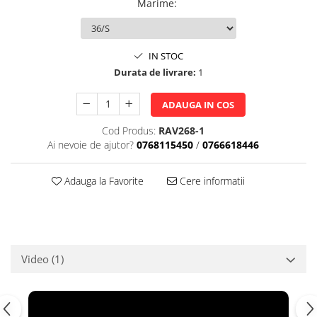
Marime
:
IN STOC
Durata de livrare:
1
ADAUGA IN COS
Cod Produs:
RAV268-1
Ai nevoie de ajutor?
0768115450
/
0766618446
Adauga la Favorite
Cere informatii
Video
(1)