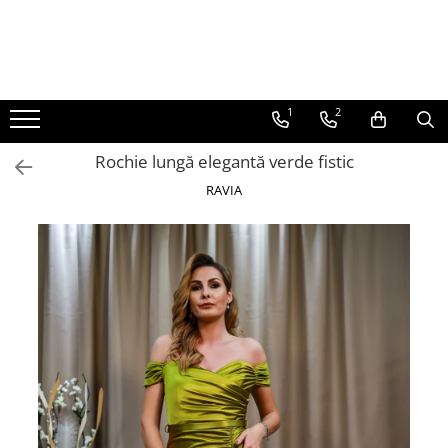
ROCHII
Rochii elegante lungi
1
2
Rochii elegante midi
Rochie lungă elegantă verde fistic
Rochii elegante scurte
RAVIA
Rochii casual
Rochii de ocazie
Rochii de nuntă
Rochii de botez
Rochii de seară
Rochii cu imprimeuri
Rochii elegante cu pene
Rochii mărimi mari