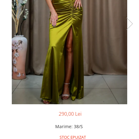
290,00 Lei
Marime
:
38/S
STOC EPUIZAT