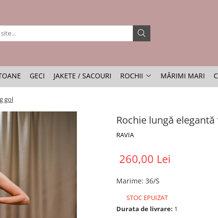
TOANE
GECI
JAKETE / SACOURI
ROCHII
MĂRIMI MARI
C
g gol
Rochie lungă elegantă 
RAVIA
260,00 Lei
Marime
:
36/S
STOC EPUIZAT
Durata de livrare:
1