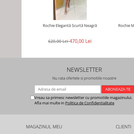
Rochie Elegantă Scurtă Neagră
Rochie M
470,00 Lei
620,00 Lei
NEWSLETTER
Nu rata ofertele si promotiile noastre
Vreau sa primesc newsletter cu promotiile magazinului.
Afla mai multe in
Politica de Confidentialitate
MAGAZINUL MEU
CLIENTI