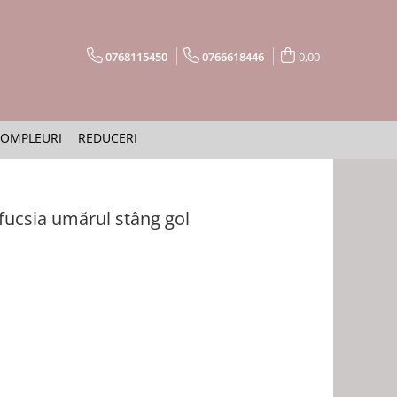
0768115450
0766618446
0,00
OMPLEURI
REDUCERI
fucsia umărul stâng gol