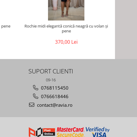
u pene
Rochie midi elegantă conică neagră cu volan și
Rochie mid
pene
370,00 Lei
SUPORT CLIENTI
09-16
0768115450
0766618446
contact@ravia.ro