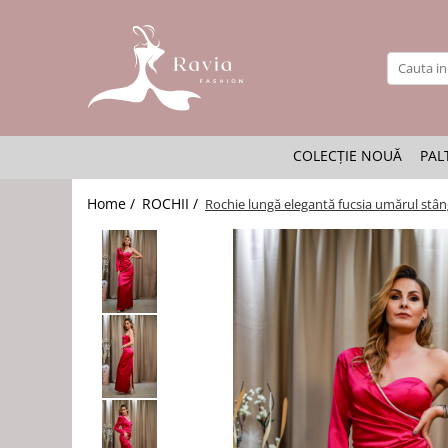
ROCHII
Rochii elegante lungi
Rochii elegante midi
COLECȚIE NOUĂ
PAL
Rochii elegante scurte
Rochii casual
Home /
ROCHII /
Rochie lungă elegantă fucsia umărul stân
Rochii de ocazie
Rochii de nuntă
Rochii de botez
Rochii de seară
Rochii cu imprimeuri
Rochii elegante cu pene
Rochii mărimi mari