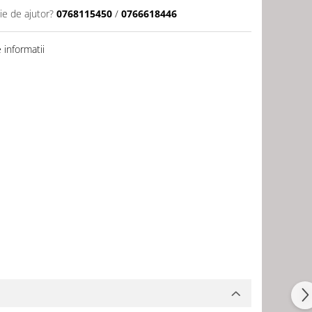
ie de ajutor?
0768115450
/
0766618446
informatii