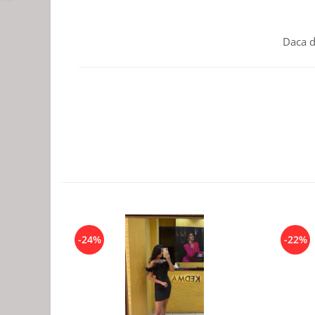
Daca d
-24%
-22%