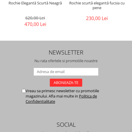
Rochie Elegantă Scurtă Neagră
Rochie scurtă elegantă fucsia cu
pene
620,00 Lei
230,00 Lei
470,00 Lei
NEWSLETTER
Nu rata ofertele si promotiile noastre
Vreau sa primesc newsletter cu promotiile
magazinului. Afla mai multe in
Politica de
Confidentialitate
SOCIAL