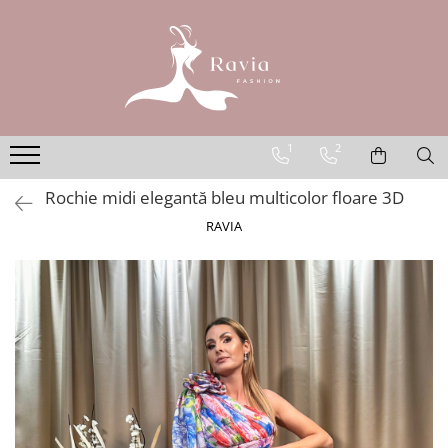
ROCHII
Rochii elegante lungi
Rochii elegante midi
1
2
Rochii elegante scurte
Rochie midi elegantă bleu multicolor floare 3D
Rochii casual
RAVIA
Rochii de ocazie
Rochii de nuntă
Rochii de botez
Rochii de seară
Rochii cu imprimeuri
Rochii elegante cu pene
Rochii mărimi mari