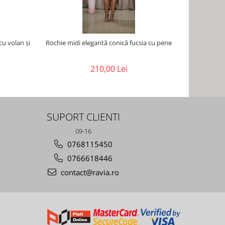
cu volan și
Rochie midi elegantă conică fucsia cu pene
Rochie mid
210,00 Lei
SUPORT CLIENTI
09-16
0768115450
0766618446
contact@ravia.ro