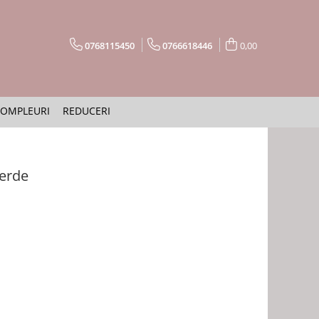
0768115450
0766618446
0,00
OMPLEURI
REDUCERI
verde