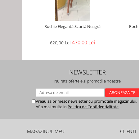
Rochie Elegantă Scurtă Neagră
Rochi
470,00 Lei
620,00 Lei
NEWSLETTER
Nu rata ofertele si promotiile noastre
Vreau sa primesc newsletter cu promotiile magazinului.
Afla mai multe in
Politica de Confidentialitate
MAGAZINUL MEU
CLIENTI