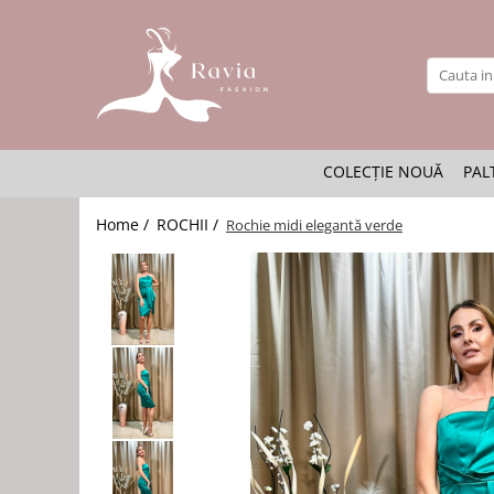
ROCHII
Rochii elegante lungi
Rochii elegante midi
COLECȚIE NOUĂ
PAL
Rochii elegante scurte
Rochii casual
Home /
ROCHII /
Rochie midi elegantă verde
Rochii de ocazie
Rochii de nuntă
Rochii de botez
Rochii de seară
Rochii cu imprimeuri
Rochii elegante cu pene
Rochii mărimi mari