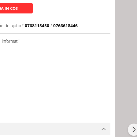
A IN COS
ie de ajutor?
0768115450
/
0766618446
informatii