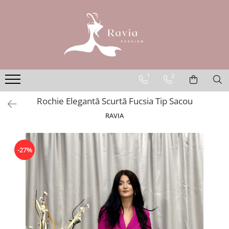
ROCHII
Rochii elegante lungi
Rochii elegante midi
1
2
Rochii elegante scurte
Rochie Elegantă Scurtă Fucsia Tip Sacou
Rochii casual
RAVIA
Rochii de ocazie
Rochii de nuntă
Rochii de botez
-27%
Rochii de seară
Rochii cu imprimeuri
Rochii elegante cu pene
Rochii mărimi mari