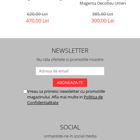
Magenta Decolteu Umeri
620,00 Lei
385,00 Lei
470,00 Lei
300,00 Lei
NEWSLETTER
Nu rata ofertele si promotiile noastre
Vreau sa primesc newsletter cu promotiile
magazinului. Afla mai multe in
Politica de
Confidentialitate
SOCIAL
Urmareste-ne in social media