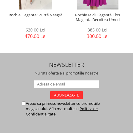
Rochie Elegantă Scurtă Neagră
Rochie Midi Elegantă Cloș
Magenta Decolteu Umeri
620,00 Lei
385,00 Lei
470,00 Lei
300,00 Lei
NEWSLETTER
Nu rata ofertele si promotiile noastre
Vreau sa primesc newsletter cu promotiile
magazinului. Afla mai multe in
Politica de
Confidentialitate