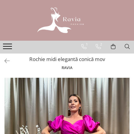
ROCHII
Rochii elegante lungi
Rochii elegante midi
1
2
Rochii elegante scurte
Rochie midi elegantă conică mov
Rochii casual
RAVIA
Rochii de ocazie
Rochii de nuntă
Rochii de botez
Rochii de seară
Rochii cu imprimeuri
Rochii elegante cu pene
Rochii mărimi mari