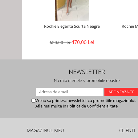
Rochie Elegantă Scurtă Neagră
Rochie M
470,00 Lei
620,00 Lei
NEWSLETTER
Nu rata ofertele si promotiile noastre
Vreau sa primesc newsletter cu promotiile magazinului.
Afla mai multe in
Politica de Confidentialitate
MAGAZINUL MEU
CLIENTI