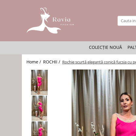
ROCHII
Rochii elegante lungi
Rochii elegante midi
COLECȚIE NOUĂ
PAL
Rochii elegante scurte
Rochii casual
Home /
ROCHII /
Rochie scurtă elegantă conică fucsia cu p
Rochii de ocazie
Rochii de nuntă
Rochii de botez
Rochii de seară
Rochii cu imprimeuri
Rochii elegante cu pene
Rochii mărimi mari