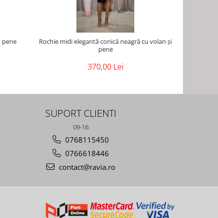
u pene
Rochie midi elegantă conică neagră cu volan și
Rochie mid
pene
370,00 Lei
SUPORT CLIENTI
09-16
0768115450
0766618446
contact@ravia.ro