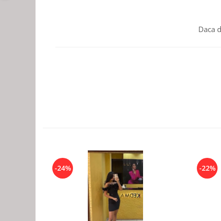
Daca d
-24%
-22%