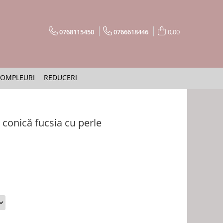
0768115450
0766618446
0,00
OMPLEURI
REDUCERI
 conică fucsia cu perle