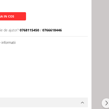
A IN COS
ie de ajutor?
0768115450
/
0766618446
informatii