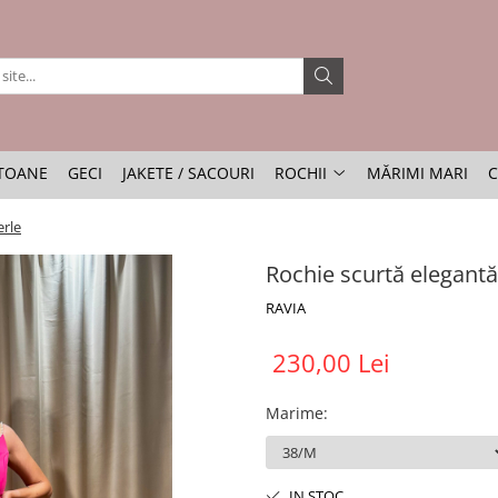
TOANE
GECI
JAKETE / SACOURI
ROCHII
MĂRIMI MARI
C
erle
Rochie scurtă elegantă
RAVIA
230,00 Lei
Marime
:
IN STOC