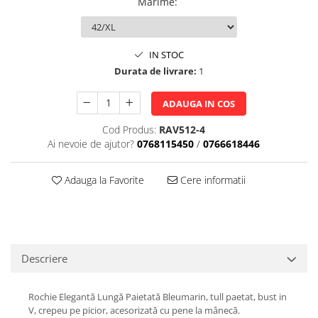
Marime
:
IN STOC
Durata de livrare:
1
ADAUGA IN COS
Cod Produs:
RAV512-4
Ai nevoie de ajutor?
0768115450
/
0766618446
Adauga la Favorite
Cere informatii
Descriere
Rochie Elegantă Lungă Paietată Bleumarin, tull paetat, bust in
V, crepeu pe picior, acesorizată cu pene la mânecă.