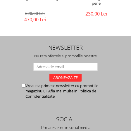
pene
620,00 Lei
230,00 Lei
470,00 Lei
NEWSLETTER
Nu rata ofertele si promotiile noastre
Vreau sa primesc newsletter cu promotiile
magazinului. Afla mai multe in
Politica de
Confidentialitate
SOCIAL
Urmareste-ne in social media