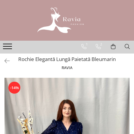
ROCHII
Rochii elegante lungi
Rochii elegante midi
1
2
Rochii elegante scurte
Rochie Elegantă Lungă Paietată Bleumarin
Rochii casual
RAVIA
Rochii de ocazie
Rochii de nuntă
Rochii de botez
-14%
Rochii de seară
Rochii cu imprimeuri
Rochii elegante cu pene
Rochii mărimi mari