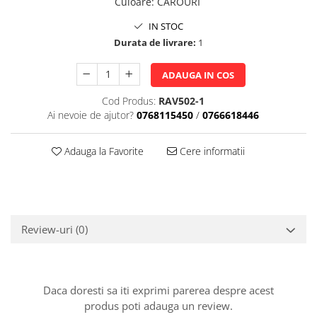
Culoare
:
CAROURI
IN STOC
Durata de livrare:
1
ADAUGA IN COS
Cod Produs:
RAV502-1
Ai nevoie de ajutor?
0768115450
/
0766618446
Adauga la Favorite
Cere informatii
Review-uri
(0)
Daca doresti sa iti exprimi parerea despre acest
produs poti adauga un review.