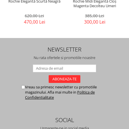
Rochie Elegantă Scurtă Neagră
Rochie Midi Elegantă Cloș
Magenta Decolteu Umeri
620,00 Lei
385,00 Lei
470,00 Lei
300,00 Lei
NEWSLETTER
Nu rata ofertele si promotiile noastre
Vreau sa primesc newsletter cu promotiile
magazinului. Afla mai multe in
Politica de
Confidentialitate
SOCIAL
Urmareste-ne in social media