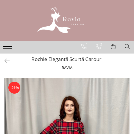
ROCHII
Rochii elegante lungi
Rochii elegante midi
1
2
Rochii elegante scurte
Rochie Elegantă Scurtă Carouri
Rochii casual
RAVIA
Rochii de ocazie
Rochii de nuntă
Rochii de botez
-21%
Rochii de seară
Rochii cu imprimeuri
Rochii elegante cu pene
Rochii mărimi mari