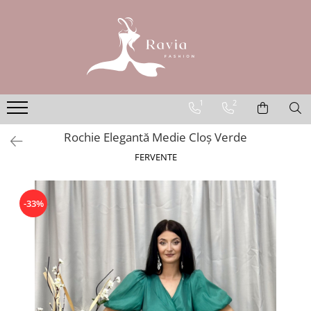
ROCHII
Rochii elegante lungi
Rochii elegante midi
1
2
Rochii elegante scurte
Rochie Elegantă Medie Cloș Verde
Rochii casual
FERVENTE
Rochii de ocazie
Rochii de nuntă
Rochii de botez
-33%
Rochii de seară
Rochii cu imprimeuri
Rochii elegante cu pene
Rochii mărimi mari