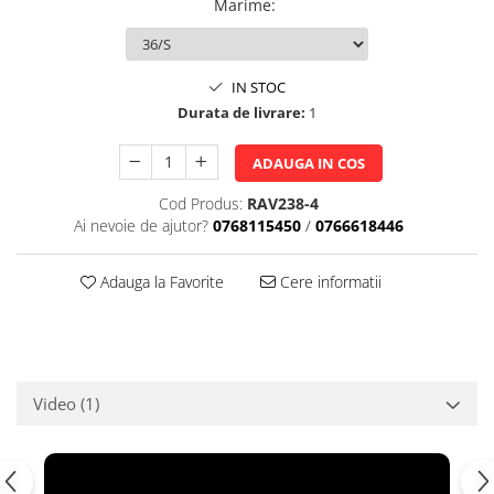
Marime
:
IN STOC
Durata de livrare:
1
ADAUGA IN COS
Cod Produs:
RAV238-4
Ai nevoie de ajutor?
0768115450
/
0766618446
Adauga la Favorite
Cere informatii
Video
(1)