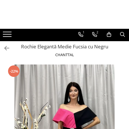
ROCHII
Rochii elegante lungi
1
2
Rochii elegante midi
Rochie Elegantă Medie Fucsia cu Negru
Rochii elegante scurte
CHANTTAL
Rochii casual
Rochii de ocazie
-22%
Rochii de nuntă
Rochii de botez
Rochii de seară
Rochii cu imprimeuri
Rochii elegante cu pene
Rochii mărimi mari