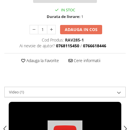
IN STOC
Durata de livrare:
1
ADAUGA IN COS
Cod Produs:
RAV285-1
Ai nevoie de ajutor?
0768115450
/
0766618446
Adauga la Favorite
Cere informatii
Video
(1)