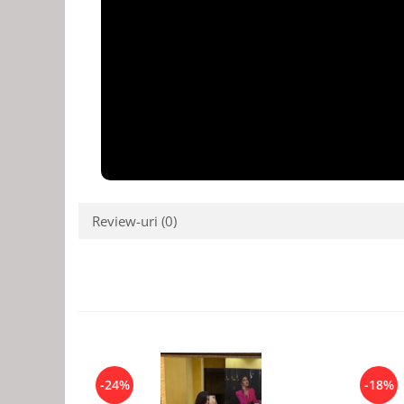
Review-uri
(0)
-24%
-18%