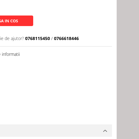
A IN COS
ie de ajutor?
0768115450
/
0766618446
informatii