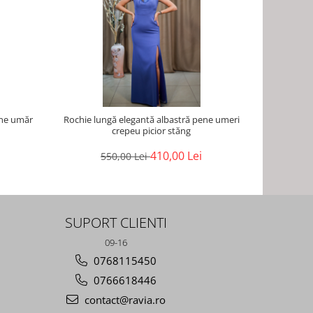
-25%
Rochie lungă elegantă albastră pene umeri
Rochie lungă elegantă fucsia pene umeri și
crepeu picior stăng
410,00 Lei
550,00 Lei
5
SUPORT CLIENTI
09-16
0768115450
0766618446
contact@ravia.ro