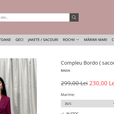
TOANE
GECI
JAKETE / SACOURI
ROCHII
MĂRIMI MARI
C
Compleu Bordo ( sacou
RAVIA
299,00 Lei
230,00 Le
Marime
:
IN STOC