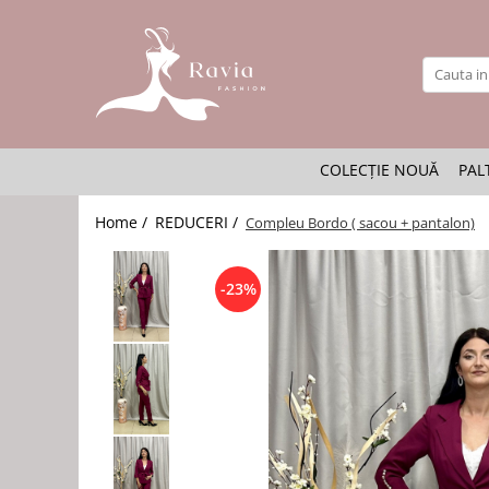
ROCHII
Rochii elegante lungi
Rochii elegante midi
COLECȚIE NOUĂ
PAL
Rochii elegante scurte
Rochii casual
Home /
REDUCERI /
Compleu Bordo ( sacou + pantalon)
Rochii de ocazie
Rochii de nuntă
-23%
Rochii de botez
Rochii de seară
Rochii cu imprimeuri
Rochii elegante cu pene
Rochii mărimi mari