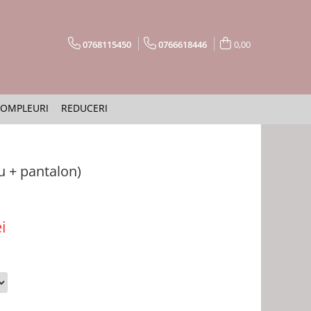
0768115450
0766618446
0,00
OMPLEURI
REDUCERI
 + pantalon)
i