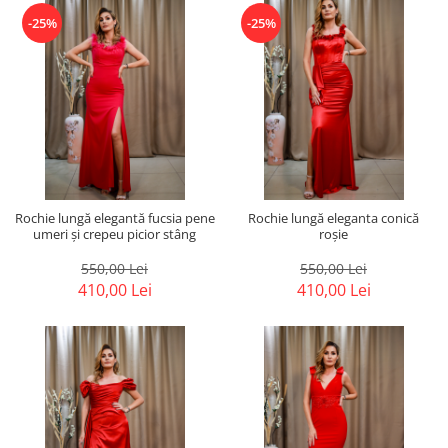
-25%
-25%
Rochie lungă elegantă fucsia pene
Rochie lungă eleganta conică
umeri și crepeu picior stâng
roșie
550,00 Lei
550,00 Lei
410,00 Lei
410,00 Lei