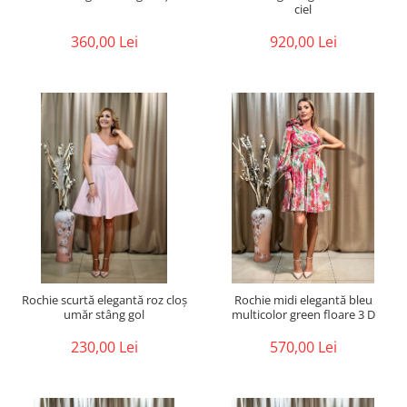
ciel
360,00 Lei
920,00 Lei
Rochie scurtă elegantă roz cloș
Rochie midi elegantă bleu
umăr stâng gol
multicolor green floare 3 D
230,00 Lei
570,00 Lei