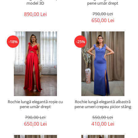
model 3D
pene umăr drept
890,00 Lei
790,00 Lei
650,00 Lei
-18%
-25%
Rochie lungă elegantă roșie cu
Rochie lungă elegantă albastră
pene umăr drept
pene umeri crepeu picior stăng
790,00 Lei
550,00 Lei
650,00 Lei
410,00 Lei