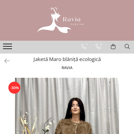
ROCHII
Rochii elegante lungi
Rochii elegante midi
1
2
Rochii elegante scurte
Jaketă Maro blăniță ecologică
Rochii casual
RAVIA
Rochii de ocazie
Rochii de nuntă
Rochii de botez
-30%
Rochii de seară
Rochii cu imprimeuri
Rochii elegante cu pene
Rochii mărimi mari