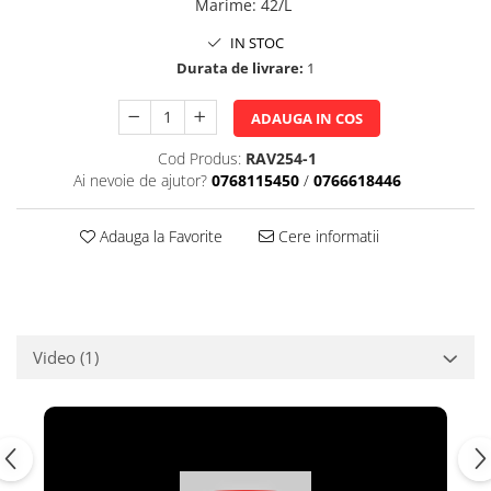
Marime
:
42/L
IN STOC
Durata de livrare:
1
ADAUGA IN COS
Cod Produs:
RAV254-1
Ai nevoie de ajutor?
0768115450
/
0766618446
Adauga la Favorite
Cere informatii
Video
(1)