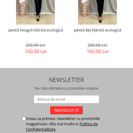
Jaketă Neagră blăniță ecologică
Jaketă Bej blăniță ecologică
200,00 Lei
200,00 Lei
160,00 Lei
160,00 Lei
NEWSLETTER
Nu rata ofertele si promotiile noastre
Vreau sa primesc newsletter cu promotiile
magazinului. Afla mai multe in
Politica de
Confidentialitate