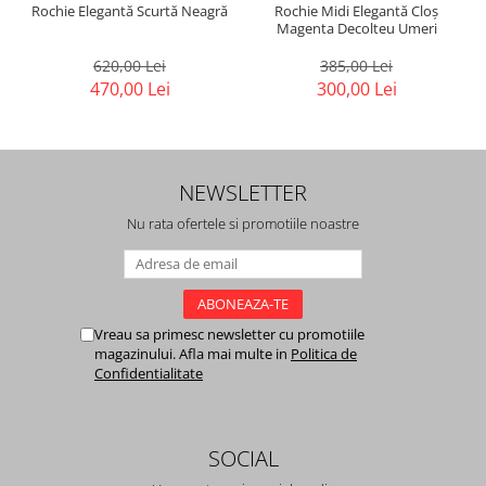
Rochie Elegantă Scurtă Neagră
Rochie Midi Elegantă Cloș
Magenta Decolteu Umeri
620,00 Lei
385,00 Lei
470,00 Lei
300,00 Lei
NEWSLETTER
Nu rata ofertele si promotiile noastre
Vreau sa primesc newsletter cu promotiile
magazinului. Afla mai multe in
Politica de
Confidentialitate
SOCIAL