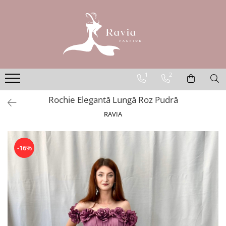
ROCHII
Rochii elegante lungi
Rochii elegante midi
1
2
Rochii elegante scurte
Rochie Elegantă Lungă Roz Pudră
Rochii casual
RAVIA
Rochii de ocazie
Rochii de nuntă
Rochii de botez
-16%
Rochii de seară
Rochii cu imprimeuri
Rochii elegante cu pene
Rochii mărimi mari