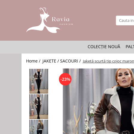
ROCHII
Rochii elegante lungi
Rochii elegante midi
COLECȚIE NOUĂ
PAL
Rochii elegante scurte
Rochii casual
Home /
JAKETE / SACOURI /
Jaketă scurtă tip cojoc maron
Rochii de ocazie
Rochii de nuntă
-23%
Rochii de botez
Rochii de seară
Rochii cu imprimeuri
Rochii elegante cu pene
Rochii mărimi mari