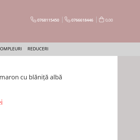
0768115450
0766618446
0,00
OMPLEURI
REDUCERI
 maron cu blăniță albă
i