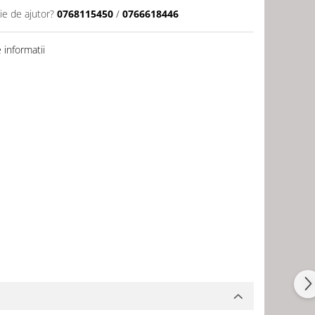
ie de ajutor?
0768115450
/
0766618446
informatii