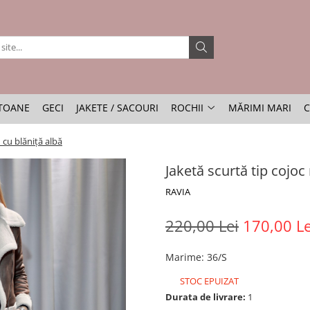
TOANE
GECI
JAKETE / SACOURI
ROCHII
MĂRIMI MARI
C
 cu blăniță albă
Jaketă scurtă tip cojoc
RAVIA
220,00 Lei
170,00 Le
Marime
:
36/S
STOC EPUIZAT
Durata de livrare:
1