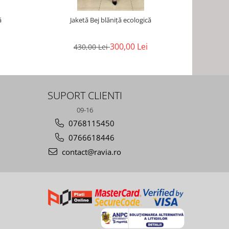
ă
Jaketă Bej blăniță ecologică
Jake
300,00 Lei
430,00 Lei
4
SUPORT CLIENTI
09-16
0768115450
0766618446
contact@ravia.ro